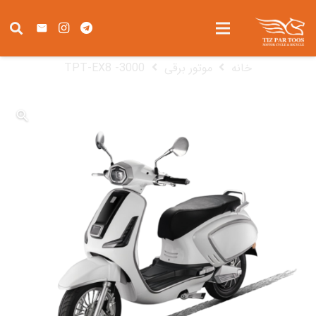
TPT-EX8 -3000
خانه
موتور برقی
TPT-EX8 -3000