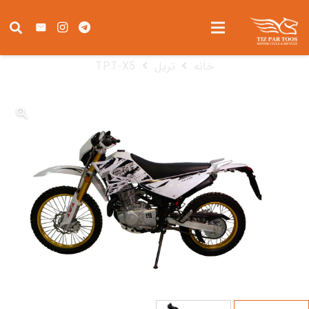
TPT-X5
خانه
تریل
TPT-X5